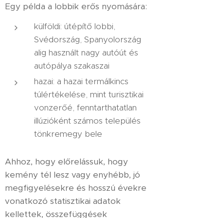
Egy példa a lobbik erős nyomására:
külföldi: útépítő lobbi,
Svédország, Spanyolország
alig használt nagy autóút és
autópálya szakaszai
hazai: a hazai termálkincs
túlértékelése, mint turisztikai
vonzerőé, fenntarthatatlan
illúzióként számos település
tönkremegy bele
Ahhoz, hogy előrelássuk, hogy
kemény tél lesz vagy enyhébb, jó
megfigyelésekre és hosszú évekre
vonatkozó statisztikai adatok
kellettek, összefüggések