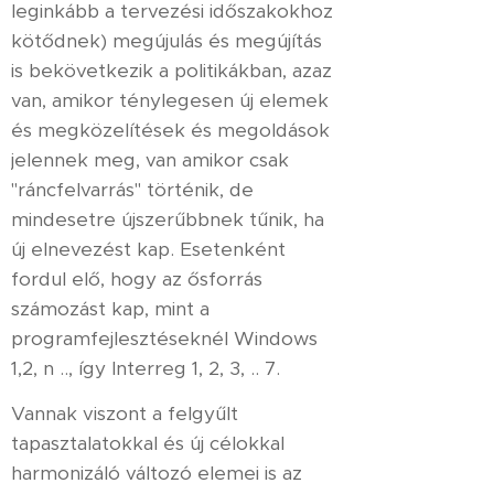
leginkább a tervezési időszakokhoz
kötődnek) megújulás és megújítás
is bekövetkezik a politikákban, azaz
van, amikor ténylegesen új elemek
és megközelítések és megoldások
jelennek meg, van amikor csak
"ráncfelvarrás" történik, de
mindesetre újszerűbbnek tűnik, ha
új elnevezést kap. Esetenként
fordul elő, hogy az ősforrás
számozást kap, mint a
programfejlesztéseknél Windows
1,2, n .., így Interreg 1, 2, 3, .. 7.
Vannak viszont a felgyűlt
tapasztalatokkal és új célokkal
harmonizáló változó elemei is az