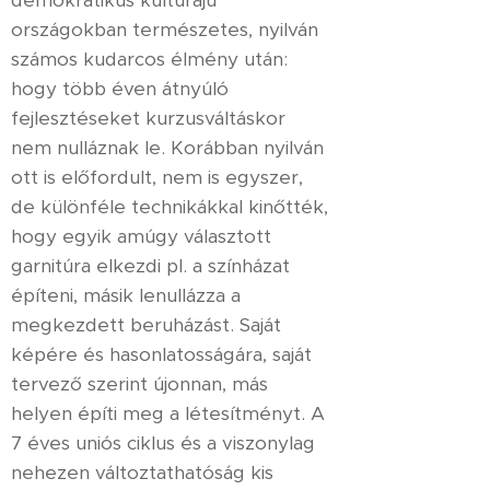
demokratikus kultúrájú
országokban természetes, nyilván
számos kudarcos élmény után:
hogy több éven átnyúló
fejlesztéseket kurzusváltáskor
nem nulláznak le. Korábban nyilván
ott is előfordult, nem is egyszer,
de különféle technikákkal kinőtték,
hogy egyik amúgy választott
garnitúra elkezdi pl. a színházat
építeni, másik lenullázza a
megkezdett beruházást. Saját
képére és hasonlatosságára, saját
tervező szerint újonnan, más
helyen építi meg a létesítményt. A
7 éves uniós ciklus és a viszonylag
nehezen változtathatóság kis