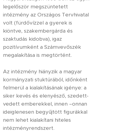
legelőször megszüntetett
intézmény az Országos Tervhivatal
volt (fürdővízzel a gyerek is
kiöntve, szakembergárda és
szaktudás kidobva), igaz
pozitívumként a Számvevőszék
megalakítása is megtörtént.
Az intézmény hiányzik a magyar
kormányzati stuktúrából, időnként
felmerül a kialakításának igénye: a
siker kevés és elenyésző, szedett-
vedett emberekkel, innen –onnan
ideiglenesen begyűjtött figurákkal
nem lehet kialakítani hiteles
intézményrendszert.