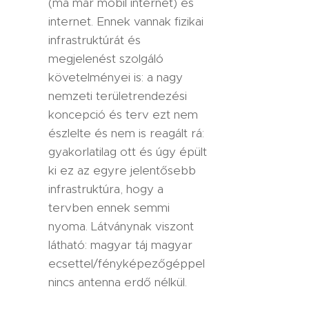
(ma már mobil internet) és
internet. Ennek vannak fizikai
infrastruktúrát és
megjelenést szolgáló
követelményei is: a nagy
nemzeti területrendezési
koncepció és terv ezt nem
észlelte és nem is reagált rá:
gyakorlatilag ott és úgy épült
ki ez az egyre jelentősebb
infrastruktúra, hogy a
tervben ennek semmi
nyoma. Látványnak viszont
látható: magyar táj magyar
ecsettel/fényképezőgéppel
nincs antenna erdő nélkül.