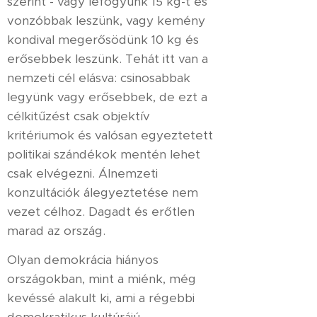
szerint - vagy lefogyunk 15 kg-t és
vonzóbbak leszünk, vagy kemény
kondival megerősödünk 10 kg és
erősebbek leszünk. Tehát itt van a
nemzeti cél elásva: csinosabbak
legyünk vagy erősebbek, de ezt a
célkitűzést csak objektív
kritériumok és valósan egyeztetett
politikai szándékok mentén lehet
csak elvégezni. Álnemzeti
konzultációk álegyeztetése nem
vezet célhoz. Dagadt és erőtlen
marad az ország.
Olyan demokrácia hiányos
országokban, mint a miénk, még
kevéssé alakult ki, ami a régebbi