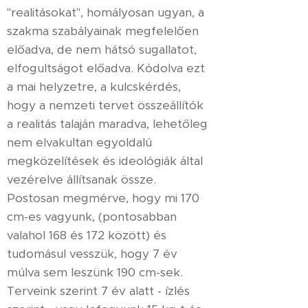
"realitásokat", homályosan ugyan, a
szakma szabályainak megfelelően
előadva, de nem hátsó sugallatot,
elfogultságot előadva. Kódolva ezt
a mai helyzetre, a kulcskérdés,
hogy a nemzeti tervet összeállítók
a realitás talaján maradva, lehetőleg
nem elvakultan egyoldalú
megközelítések és ideológiák által
vezérelve állítsanak össze.
Postosan megmérve, hogy mi 170
cm-es vagyunk, (pontosabban
valahol 168 és 172 között) és
tudomásul vesszük, hogy 7 év
múlva sem leszünk 190 cm-sek.
Terveink szerint 7 év alatt - ízlés