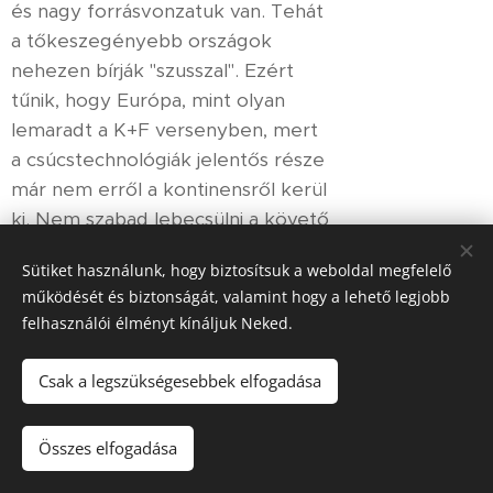
és nagy forrásvonzatuk van. Tehát
a tőkeszegényebb országok
nehezen bírják "szusszal". Ezért
tűnik, hogy Európa, mint olyan
lemaradt a K+F versenyben, mert
a csúcstechnológiák jelentős része
már nem erről a kontinensről kerül
ki. Nem szabad lebecsülni a követő
alkalmazások, megoldásokat sem.
Sütiket használunk, hogy biztosítsuk a weboldal megfelelő
Ehhez is kell ötletesség, sőt néha
működését és biztonságát, valamint hogy a lehető legjobb
ehhez kell igazán. Hogy az
felhasználói élményt kínáljuk Neked.
űrrakéták hőpajzsához kifejlesztett
kerámia anyag háztartási tepsire is
Csak a legszükségesebbek elfogadása
nagyon jó, ehhez is kell ötlet,
találékonyság.
Összes elfogadása
Másrészről meg kell jegyezni, hogy