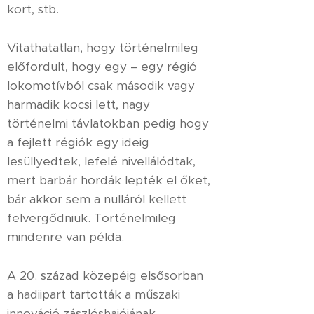
kort, stb.
Vitathatatlan, hogy történelmileg
előfordult, hogy egy – egy régió
lokomotívból csak második vagy
harmadik kocsi lett, nagy
történelmi távlatokban pedig hogy
a fejlett régiók egy ideig
lesüllyedtek, lefelé nivellálódtak,
mert barbár hordák lepték el őket,
bár akkor sem a nulláról kellett
felvergődniük. Történelmileg
mindenre van példa.
A 20. század közepéig elsősorban
a hadiipart tartották a műszaki
innováció zászlóshajójának,