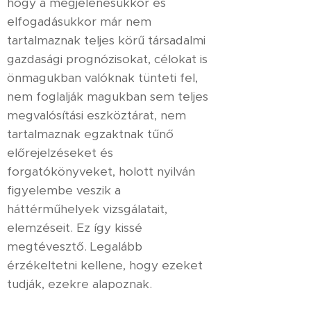
hogy a megjelenésükkor és
elfogadásukkor már nem
tartalmaznak teljes körű társadalmi
gazdasági prognózisokat, célokat is
önmagukban valóknak tünteti fel,
nem foglalják magukban sem teljes
megvalósítási eszköztárat, nem
tartalmaznak egzaktnak tűnő
előrejelzéseket és
forgatókönyveket, holott nyilván
figyelembe veszik a
háttérműhelyek vizsgálatait,
elemzéseit. Ez így kissé
megtévesztő. Legalább
érzékeltetni kellene, hogy ezeket
tudják, ezekre alapoznak.