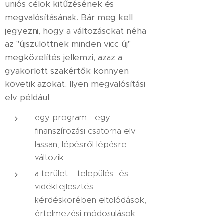
uniós célok kitűzésének és
megvalósításának. Bár meg kell
jegyezni, hogy a változásokat néha
az "újszülöttnek minden vicc új"
megközelítés jellemzi, azaz a
gyakorlott szakértők könnyen
követik azokat. Ilyen megvalósítási
elv például
egy program - egy
finanszírozási csatorna elv
lassan, lépésről lépésre
változik
a terület- , település- és
vidékfejlesztés
kérdéskörében eltolódások,
értelmezési módosulások