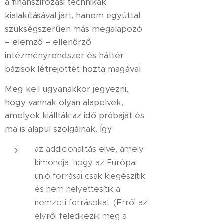
a finanszírozási technikák
kialakításával járt, hanem egyúttal
szükségszerűen más megalapozó
– elemző – ellenőrző
intézményrendszer és háttér
bázisok létrejöttét hozta magával.
Meg kell ugyanakkor jegyezni,
hogy vannak olyan alapelvek,
amelyek kiállták az idő próbáját és
ma is alapul szolgálnak. Így
az addicionalitás elve, amely
kimondja, hogy az Európai
unió forrásai csak kiegészítik
és nem helyettesítik a
nemzeti forrásokat. (Erről az
elvről feledkezik meg a