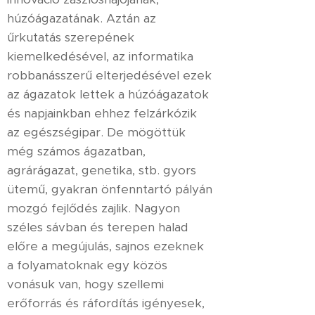
húzóágazatának. Aztán az
űrkutatás szerepének
kiemelkedésével, az informatika
robbanásszerű elterjedésével ezek
az ágazatok lettek a húzóágazatok
és napjainkban ehhez felzárkózik
az egészségipar. De mögöttük
még számos ágazatban,
agrárágazat, genetika, stb. gyors
ütemű, gyakran önfenntartó pályán
mozgó fejlődés zajlik. Nagyon
széles sávban és terepen halad
előre a megújulás, sajnos ezeknek
a folyamatoknak egy közös
vonásuk van, hogy szellemi
erőforrás és ráfordítás igényesek,