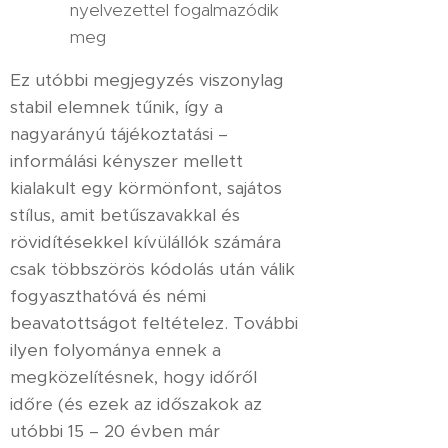
nyelvezettel fogalmazódik
meg
Ez utóbbi megjegyzés viszonylag
stabil elemnek tűnik, így a
nagyarányú tájékoztatási –
informálási kényszer mellett
kialakult egy körmönfont, sajátos
stílus, amit betűszavakkal és
rövidítésekkel kívülállók számára
csak többszörös kódolás után válik
fogyaszthatóvá és némi
beavatottságot feltételez. További
ilyen folyománya ennek a
megközelítésnek, hogy időről
időre (és ezek az időszakok az
utóbbi 15 – 20 évben már