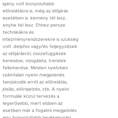
igény volt bonyolultabb
előrelátásra is, még az időjárás
esetében is: kemény tél lesz,
enyhe tél lesz. Ehhez persze
technikákra és
intézményrendszerekre is szükség
volt: delphoi vagy/és feljegyzések
az időjárásról, összefüggések
keresése, vizsgálata, trendek
felismerése. Minden nyelvben
számtalan nyelvi megjelenés
tanúskodik erről az előrelátás,
jóslás, előrejelzés, stb. A nyelvi
formulák közül tervezés a
legerősebb, mert ebben az
esetben már a fogalmi megjelölés
egy bonyolultabb tevékenység