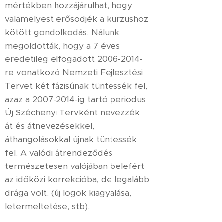
mértékben hozzájárulhat, hogy
valamelyest erősödjék a kurzushoz
kötött gondolkodás. Nálunk
megoldották, hogy a 7 éves
eredetileg elfogadott 2006-2014-
re vonatkozó Nemzeti Fejlesztési
Tervet két fázisúnak tüntessék fel,
azaz a 2007-2014-ig tartó periodus
Új Széchenyi Tervként nevezzék
át és átnevezésekkel,
áthangolásokkal újnak tüntessék
fel. A valódi átrendeződés
természetesen valójában belefért
az időközi korrekcióba, de legalább
drága volt. (új logok kiagyalása,
letermeltetése, stb).