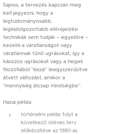
Sajnos, a tervezés kapcsán meg
kell jegyezni, hogy a
legtudományosabb,
legkidolgozottabb előrejelzési
technikák sem tudják – egyelőre –
kezelni a váratlanságot vagy
váratlannak tűnő ugrásokat, így a
káoszos ugrásokat vagy a hegeli
filozófiából "kissé" leegyszerűsítve
átvett változást, amikor a
"mennyiség átcsap minőségbe".
Hazai példa:
történelmi példa: folyt a
következő ötéves terv
előkészítése az 1980-as